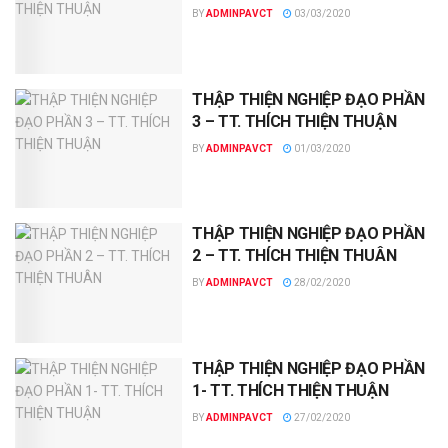
BY
ADMINPAVCT
03/03/2020
THẬP THIỆN NGHIỆP ĐẠO PHẦN
3 – TT. THÍCH THIỆN THUẬN
BY
ADMINPAVCT
01/03/2020
THẬP THIỆN NGHIỆP ĐẠO PHẦN
2 – TT. THÍCH THIỆN THUÂN
BY
ADMINPAVCT
28/02/2020
THẬP THIỆN NGHIỆP ĐẠO PHẦN
1- TT. THÍCH THIỆN THUẬN
BY
ADMINPAVCT
27/02/2020