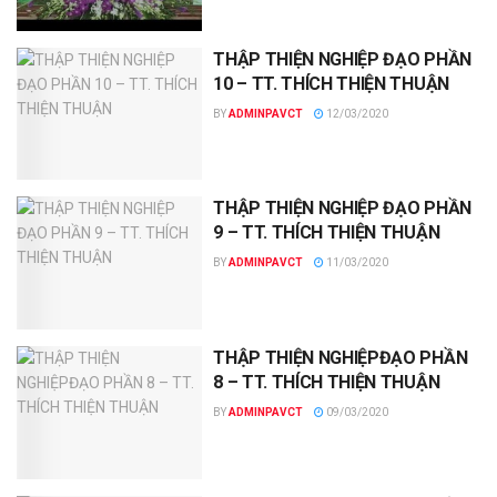
THẬP THIỆN NGHIỆP ĐẠO PHẦN
10 – TT. THÍCH THIỆN THUẬN
BY
ADMINPAVCT
12/03/2020
THẬP THIỆN NGHIỆP ĐẠO PHẦN
9 – TT. THÍCH THIỆN THUẬN
BY
ADMINPAVCT
11/03/2020
THẬP THIỆN NGHIỆPĐẠO PHẦN
8 – TT. THÍCH THIỆN THUẬN
BY
ADMINPAVCT
09/03/2020