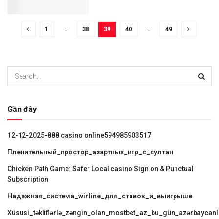
1
…
38
39
40
…
49
Gần đây
12-12-2025-888 casino online594985903517
Пленительный_простор_азартных_игр_с_султан
Chicken Path Game: Safer Local casino Sign on & Punctual
Subscription
Надежная_система_winline_для_ставок_и_выигрыше
Xüsusi_təkliflərlə_zəngin_olan_mostbet_az_bu_gün_azərbaycanl