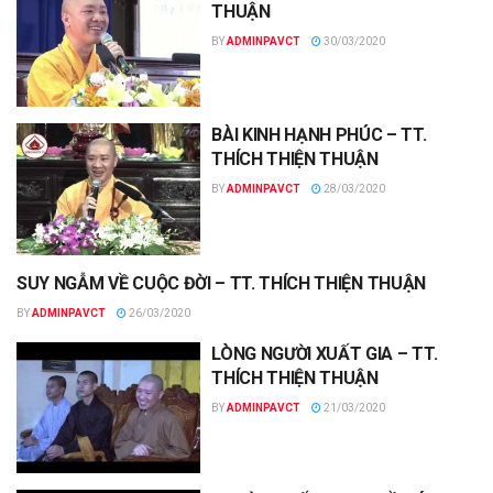
THUẬN
BY
ADMINPAVCT
30/03/2020
BÀI KINH HẠNH PHÚC – TT.
THÍCH THIỆN THUẬN
BY
ADMINPAVCT
28/03/2020
SUY NGẪM VỀ CUỘC ĐỜI – TT. THÍCH THIỆN THUẬN
BY
ADMINPAVCT
26/03/2020
LÒNG NGƯỜI XUẤT GIA – TT.
THÍCH THIỆN THUẬN
BY
ADMINPAVCT
21/03/2020