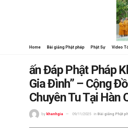
Home
Bài giảng Phật pháp
Phật Sự
Video T
ấn Đáp Phật Pháp Kh
Gia Đình” – Cộng Đồ
Chuyên Tu Tại Hàn 
by
khanhgia
09/11/2025
in
Bài giảng Phật p