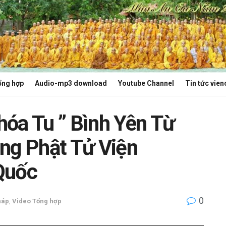
ổng hợp
Audio-mp3 download
Youtube Channel
Tin tức vie
óa Tu ” Bình Yên Từ
ng Phật Tử Viện
Quốc
0
háp
,
Video Tổng hợp