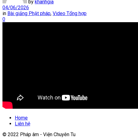
by
khanhgia
04/06/2026
in
Bài giảng Phật pháp
,
Video Tổng hợp
0
Home
Liên hệ
© 2022 Pháp âm - Viện Chuyên Tu