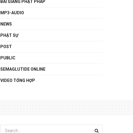
BÀI GIẢNG PHẬT PHÁP
MP3-AUDIO
NEWS
PHẬT SỰ
POST
PUBLIC
SEMAGLUTIDE ONLINE
VIDEO TỔNG HỢP