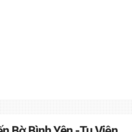
n Bờ Bình Yên -Tu Viện