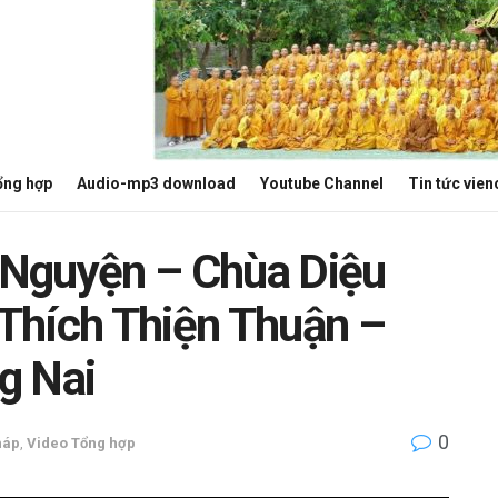
ổng hợp
Audio-mp3 download
Youtube Channel
Tin tức vie
 Nguyện – Chùa Diệu
Thích Thiện Thuận –
g Nai
0
háp
,
Video Tổng hợp